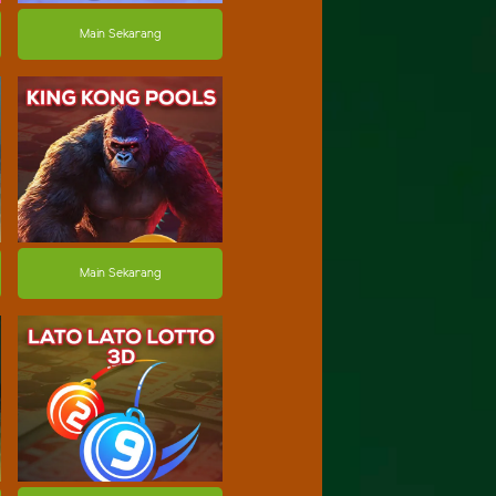
Main Sekarang
Main Sekarang