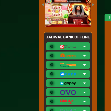
T
JADWAL BANK OFFLINE