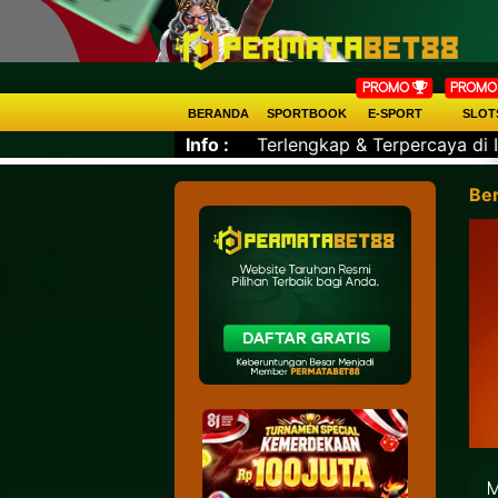
PROMO
PROM
BERANDA
SPORTBOOK
E-SPORT
SLOT
T Online Terlengkap & Terpercaya di INDONESIA dan AS
Info :
Be
M