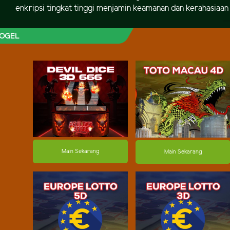
enkripsi tingkat tinggi menjamin keamanan dan kerahasia
OGEL
Main Sekarang
Main Sekarang