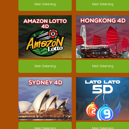
Main Sekarang
Main Sekarang
Main Sekarang
Main Sekarang
Main Sekarang
Main Sekarang