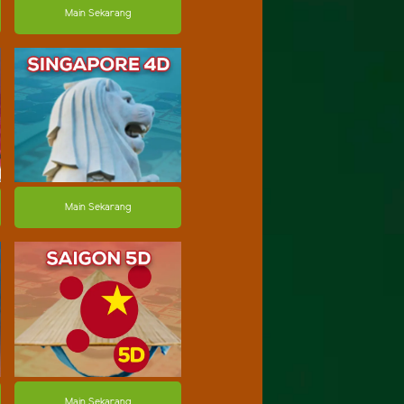
Main Sekarang
Main Sekarang
Main Sekarang