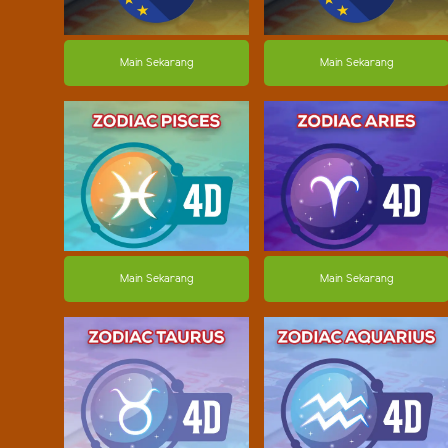
Main Sekarang
Main Sekarang
Main Sekarang
Main Sekarang