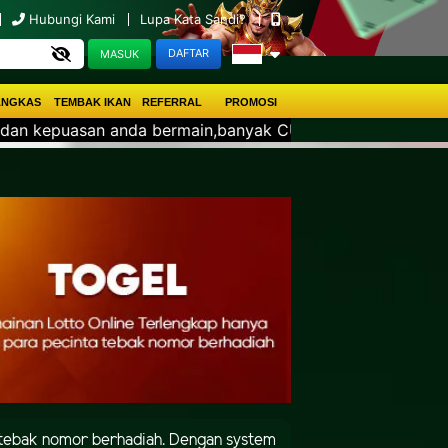
Hubungi Kami
Lupa Kata Sandi?
DAFTAR
ANGKAS
TEMBAK IKAN
REFERRAL
PROMOSI
da bermain,banyak CUAN dan JACKPOT bagi pemain baru 
 tebak nomor berhadiah. Dengan system