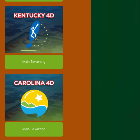
Main Sekarang
Main Sekarang