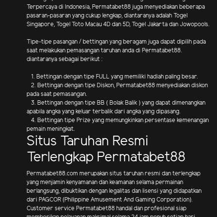
Terpercaya di Indonesia, Permatabet88 juga menyediakan beberapa
pasaran-pasaran yang cukup lengkap, diantaranya adalah Togel
Singapore, Togel Toto Macau 4D dan 5D, Togel Jakarta dan Jowopools.
Tipe-tipe pasangan / bettingan yang beragam juga dapat dipilih pada
saat melakukan pemasangan taruhan anda di Permatabet88.
diantaranya sebagai berikut :
1. Bettingan dengan tipe FULL yang memiliki hadiah paling besar.
2. Bettingan dengan tipe Diskon, Permatabet88 menyediakan diskon
pada saat pemasangan.
3. Bettingan dengan tipe BB ( Bolak Balik ) yang dapat dimenangkan
apabila angka yang keluar terbalik dari angka yang dipasang.
4. Bettingan tipe Prize yang memungkinkan persentase kemenangan
pemain meningkat.
Situs Taruhan Resmi
Terlengkap Permatabet88
Permatabet88.com merupakan situs taruhan resmi dan terlengkap
yang menjamin kenyamanan dan keamanan selama permainan
berlangsung, dibuktikan dengan legalitas dan lisensi yang didapatkan
dari PAGCOR (Philippine Amusement And Gaming Corporation).
Customer service Permatabet88 handal dan profesional siap