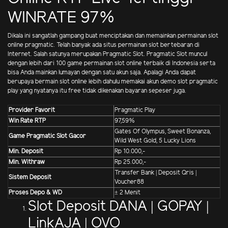
WINRATE 97%
Dikala ini sangatlah gampang buat menciptakan dan memainkan permainan slot
online pragmatic. Telah banyak ada situs permainan slot bertebaran di
Internet. Salah satunya merupakan Pragmatic Slot. Pragmatic Slot muncul
dengan lebih dari 100 game permainan slot online terbaik di Indonesia serta
bisa Anda mainkan lumayan dengan satu akun saja. Apalagi Anda dapat
berupaya bermain slot online lebih dahulu memakai akun demo slot pragmatic
play yang nyatanya itu free tidak dikenakan bayaran sepeser juga.
Provider Favorit
Pragmatic Play
Win Rate RTP
97,59%
Gates Of Olympus, Sweet Bonanza,
Game Pragmatic Slot Gacor
Wild West Gold, 5 Lucky Lions
Min. Deposit
Rp 10.000,-
Min. Withraw
Rp 25.000,-
Transfer Bank | Deposit Qris |
Sistem Deposit
Voucher88
Proses Depo & WD
± 2 Menit
Slot Deposit DANA | GOPAY |
LinkAJA | OVO