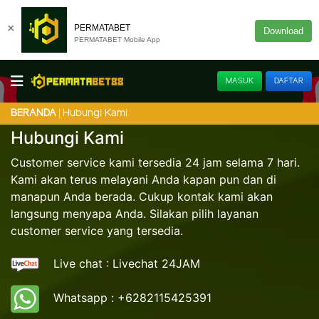
×
PERMATABET
Download
PERMATABET Mobile App
MASUK
DAFTAR
Hubungi Kami
BERANDA
Hubungi Kami
Customer service kami tersedia 24 jam selama 7 hari.
Kami akan terus melayani Anda kapan pun dan di
manapun Anda berada. Cukup kontak kami akan
langsung menyapa Anda. Silakan pilih layanan
customer service yang tersedia.
Live chat : Livechat 24JAM
Whatsapp : +6282115425391