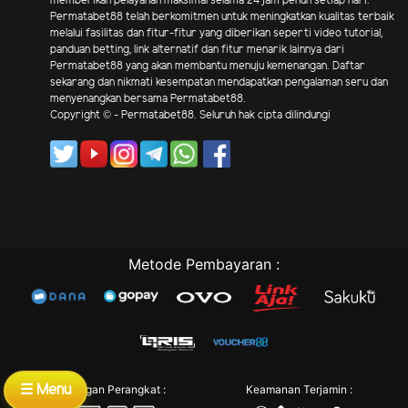
memberikan pelayanan maksimal selama 24 jam penuh setiap hari.
Permatabet88 telah berkomitmen untuk meningkatkan kualitas terbaik
melalui fasilitas dan fitur-fitur yang diberikan seperti video tutorial,
panduan betting, link alternatif dan fitur menarik lainnya dari
Permatabet88 yang akan membantu menuju kemenangan. Daftar
sekarang dan nikmati kesempatan mendapatkan pengalaman seru dan
menyenangkan bersama Permatabet88.
Copyright © - Permatabet88. Seluruh hak cipta dilindungi
Metode Pembayaran :
☰ Menu
Dukungan Perangkat :
Keamanan Terjamin :