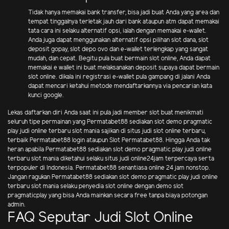
Tidak hanya memakai bank transfer, bisa jadi buat Anda yang area dan
tempat tinggalnya terletak jauh dari bank ataupun atm dapat memakai
tata cara ini selaku alternatif opsi, ialah dengan memakai e-wallet.
Anda juga dapat menggunakan alternatif opsi pilihan slot dana, slot
deposit gopay, slot depo ovo dan e-wallet terlengkap yang sangat
mudah, dan cepat. Begitu pula buat bermain slot online, Anda dapat
memakai e wallet ini buat melaksanakan deposit supaya dapat bermain
slot online. dikala ini registrasi e-wallet pula gampang di jalani Anda
dapat mencari ketahui metode mendaftarkannya via pencarian kata
kunci google.
Lekas daftarkan diri Anda saat ini pula jadi member slot buat menikmati
seluruh tipe permainan yang Permatabet88 sediakan slot demo pragmatic
play judi online terbaru slot mania sajikan di situs judi slot online terbaru,
terbaik Permatabet88 login ataupun Slot Permatabet88. Hingga Anda tak
heran apabila Permatabet88 sediakan slot demo pragmatic play judi online
terbaru slot mania diketahui selaku situs judi online24jam terpercaya serta
terpopuler di Indonesia. Permatabet88 senantiasa online 24 jam nonstop.
Jangan ragukan Permatabet88 sediakan slot demo pragmatic play judi online
terbaru slot mania selaku penyedia slot online dengan demo slot
pragmaticplay yang bisa Anda mainkan secara free tanpa biaya potongan
admin.
FAQ Seputar Judi Slot Online