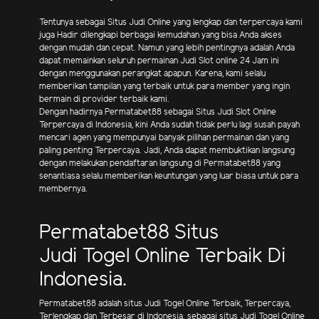
Tentunya sebagai Situs Judi Online yang lengkap dan terpercaya kami
juga Hadir dilengkapi berbagai kemudahan yang bisa Anda akses
dengan mudah dan cepat. Namun yang lebih pentingnya adalah Anda
dapat memainkan seluruh permainan Judi Slot online 24 Jam ini
dengan menggunakan perangkat apapun. Karena, kami selalu
memberikan tampilan yang terbaik untuk para member yang ingin
bermain di provider terbaik kami.
Dengan hadirnya Permatabet88 sebagai Situs Judi Slot Online
Terpercaya di Indonesia, kini Anda sudah tidak perlu lagi susah payah
mencari agen yang mempunyai banyak pilihan permainan dan yang
paling penting Terpercaya. Jadi, Anda dapat membuktikan langsung
dengan melakukan pendaftaran langsung di Permatabet88 yang
senantiasa selalu memberikan keuntungan yang luar biasa untuk para
membernya.
Permatabet88 Situs
Judi Togel Online Terbaik Di
Indonesia.
Permatabet88 adalah situs Judi Togel Online Terbaik, Terpercaya,
Terlengkap dan Terbesar di Indonesia. sebagai situs Judi Togel Online