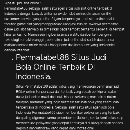
Apa itu judi slot online?
Permatabet88 sebagai salah satu agen situs judi slot online terbaik di
Indonesia dengan banyak pilihan provider slot online, dimana memiliki
customer service yang online 24jam terpercaya. Judi slot online adalah
taruhan game slot yang menggunakan uang asli rupiah. Awalnya permainan
game judi slot hanya bisa dimainkan pada tempat tertentu, seperti di tempat
hiburan kasino. Namun seiring berjalannya waktu dan berkembangnya
teknologi semakin canggih, permainan judi online slot sudah dapat anda
mainkan secara online melalui handphone dan komputer yang terkoneksi
dengan internet.
Permatabet88 Situs Judi
Bola Online Terbaik Di
Indonesia.
Situs Permatabet88 adalah situs yang menyediakan permainan judi
BOLA online terpercaya dan terbaik yang sudah berkiprah dalam
dunia judi online mulai dari dulu hingga sekarang masi eksis dalam
melayani member yang ingin bermain taruhan bola yang resmi dan
terpercaya di Indonesia. Sebagai salah satu situs agen judi bola
Indonesia, Permatabet88 siap memberikan pelayanan yang terbaik
dan paling digemari semua member setia kami, serta kami selalu siap
memberikan pelayanan yang cepat tentunya didukung dengan proses
deposit dan withdraw yang cepat dan Profesional.